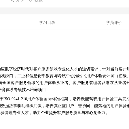
学习目录
学员评价
响应数字经济时代对客户服务领域专业化人才的迫切需求，针对当前客户
结构缺口
，工业和信息化部教育与考试中心推出《用户体验设计师
（
初级
向全
国客户服务领域的用户体验从业者、客户服务管理者及潜在从业者
培育体系
专项
技术
培养
项目
。
于
ISO 9241-210用户体验国际标准框架
，培养
既能驾驭
用户体验
工具完
用数据故事驱动组织共识
，
培养真正懂用户、善协同、能落地的
用户
体验
体验管理专业人才，助力企业提升客户服务质量与核心竞争力。