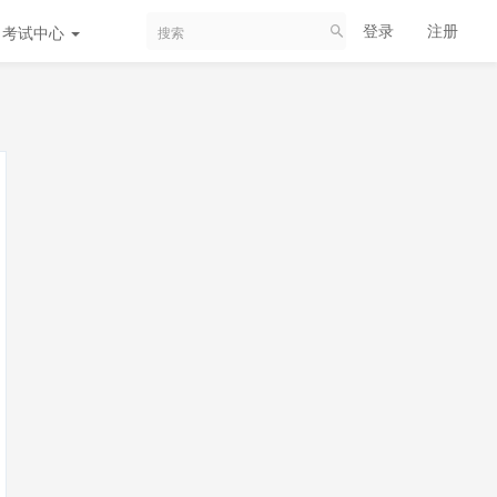
登录
注册
考试中心