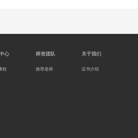
中心
师资团队
关于我们
课程
推荐老师
证书介绍