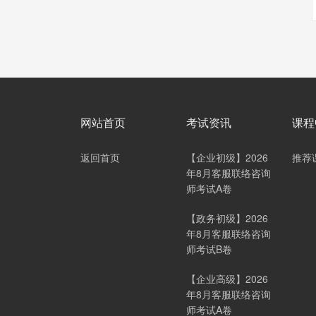
网站首页
考试资讯
课程
返回首页
【企业初级】2026
推荐
年8月客服联络咨询
师考试A卷
【政务初级】2026
年8月客服联络咨询
师考试B卷
【企业高级】2026
年8月客服联络咨询
师考试A卷