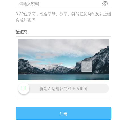
8-32位字符，包含字母、数字、符号任意两种及以上组
合成的密码
验证码
拖动左边滑块完成上方拼图
注册