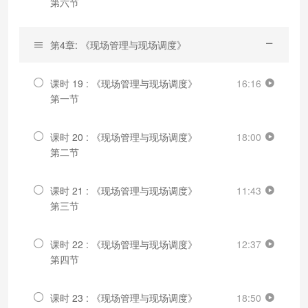
第六节
第4章: 《现场管理与现场调度》
课时 19 : 《现场管理与现场调度》
16:16
第一节
课时 20 : 《现场管理与现场调度》
18:00
第二节
课时 21 : 《现场管理与现场调度》
11:43
第三节
课时 22 : 《现场管理与现场调度》
12:37
第四节
课时 23 : 《现场管理与现场调度》
18:50