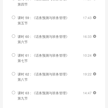
第四节
课时 59 : 《话务预测与班务管理》
17:43
第五节
课时 60 : 《话务预测与班务管理》
16:33
第六节
课时 61 : 《话务预测与班务管理》
10:24
第七节
课时 62 : 《话务预测与班务管理》
19:22
第八节
课时 63 : 《话务预测与班务管理》
14:47
第九节