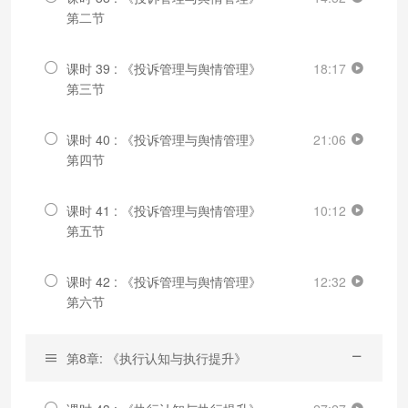
第二节
课时 39 : 《投诉管理与舆情管理》
18:17
第三节
课时 40 : 《投诉管理与舆情管理》
21:06
第四节
课时 41 : 《投诉管理与舆情管理》
10:12
第五节
课时 42 : 《投诉管理与舆情管理》
12:32
第六节
第8章: 《执行认知与执行提升》