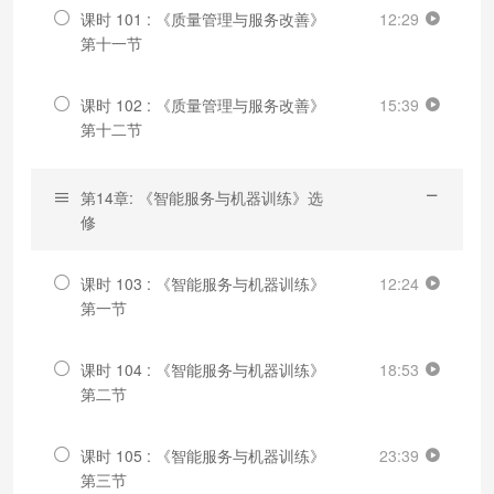
课时 101 : 《质量管理与服务改善》
12:29
第十一节
课时 102 : 《质量管理与服务改善》
15:39
第十二节
第14章: 《智能服务与机器训练》选
修
课时 103 : 《智能服务与机器训练》
12:24
第一节
课时 104 : 《智能服务与机器训练》
18:53
第二节
课时 105 : 《智能服务与机器训练》
23:39
第三节