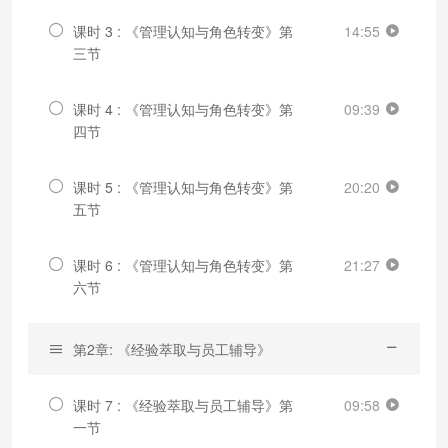
课时 3 : 《管理认知与角色转变》第
14:55
三节
课时 4 : 《管理认知与角色转变》第
09:39
四节
课时 5 : 《管理认知与角色转变》第
20:20
五节
课时 6 : 《管理认知与角色转变》第
21:27
六节
第2章: 《经验萃取与员工辅导》
课时 7 : 《经验萃取与员工辅导》第
09:58
一节