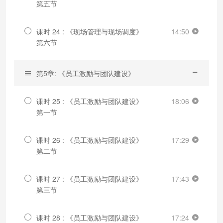
第五节
课时 24 : 《现场管理与现场调度》
14:50
第六节
第5章: 《员工激励与团队建设》
课时 25 : 《员工激励与团队建设》
18:06
第一节
课时 26 : 《员工激励与团队建设》
17:29
第二节
课时 27 : 《员工激励与团队建设》
17:43
第三节
课时 28 : 《员工激励与团队建设》
17:24