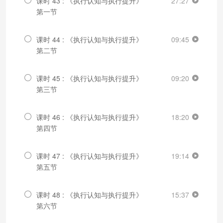
课时 43 : 《执行认知与执行提升》
27:27
第一节
课时 44 : 《执行认知与执行提升》
09:45
第二节
课时 45 : 《执行认知与执行提升》
09:20
第三节
课时 46 : 《执行认知与执行提升》
18:20
第四节
课时 47 : 《执行认知与执行提升》
19:14
第五节
课时 48 : 《执行认知与执行提升》
15:37
第六节