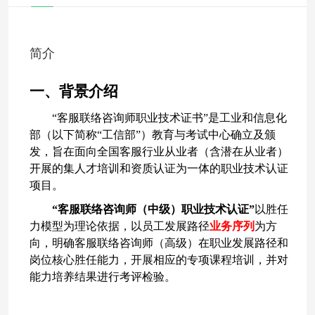
简介
一、背景介绍
“客服联络咨询师职业技术证书”是工业和信息化
部（以下简称“工信部”）教育与考试中心确立及颁
发，旨在面向全国客服行业从业者（含潜在从业者）
开展的集人才培训和资质认证为一体的职业技术认证
项目。
“客服联络咨询师
（
中级
）
职业技术认证
”
以胜任
力模型为理论依据，以员工发展路径
业务
序列
为方
向，明确客服联络咨询师
（
高级
）
在职业发展路径和
岗位核心胜任能力，开展相应
的专项
课程培训，并对
能力培
养结果进行考评检验。