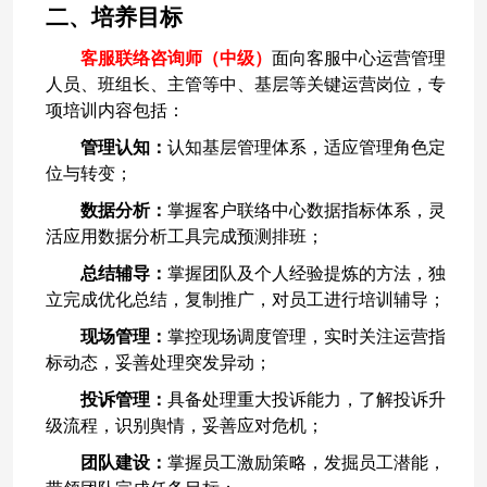
二、培养目标
客服联络咨询师（
中级
）
面向客服中心运营管理
人员、班组长
、
主管
等
中、
基层
等关键运营
岗位，
专
项培训
内容包括：
管理认知
：
认知基层管理体系，适应管理角色定
位与转变；
数据分析
：
掌握客户联络中心数据指标体系，灵
活应用数据分析工具完成预测排班；
总结辅导
：
掌握团队及个人经验提炼的方法，独
立完成优化总结，复制推广，对员工进行培训辅导；
现场管理
：
掌控现场调度管理，实时关注运营指
标动态，妥善处理突发异动；
投诉管理
：
具备处理重大投诉能力，了解投诉升
级流程，识别舆情，妥善应对危机；
团队建设
：
掌握员工激励策略，发掘员工潜能，