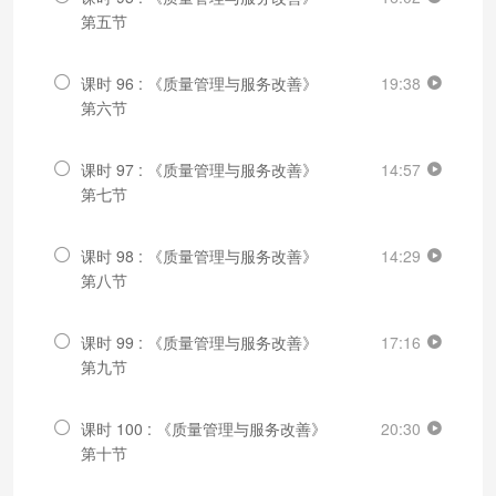
第五节
课时 96 : 《质量管理与服务改善》
19:38
第六节
课时 97 : 《质量管理与服务改善》
14:57
第七节
课时 98 : 《质量管理与服务改善》
14:29
第八节
课时 99 : 《质量管理与服务改善》
17:16
第九节
课时 100 : 《质量管理与服务改善》
20:30
第十节