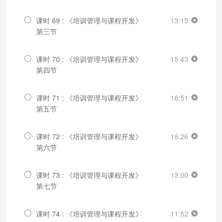
课时 69 : 《培训管理与课程开发》
13:15
第三节
课时 70 : 《培训管理与课程开发》
15:43
第四节
课时 71 : 《培训管理与课程开发》
16:51
第五节
课时 72 : 《培训管理与课程开发》
16:26
第六节
课时 73 : 《培训管理与课程开发》
13:00
第七节
课时 74 : 《培训管理与课程开发》
11:52