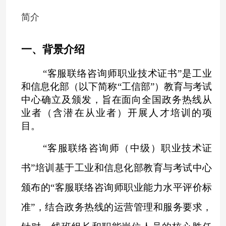
简介
一、
背景介绍
“客服联络咨询师职业技术证书”是工业
和信息化部（以下简称“工信部”）教育与考试
中心确立及颁发，旨在面向全国
政务热线
从
业者（含潜在从业者）开展
人
才培训
的
项
目。
“客服联络咨询师（中级）职业技术证
书”培训基于工业和信息化部教育与考试中心
颁布的“客服联络咨询师职业能力水平评价标
准”，结合政务热线的运营管理和服务要求，