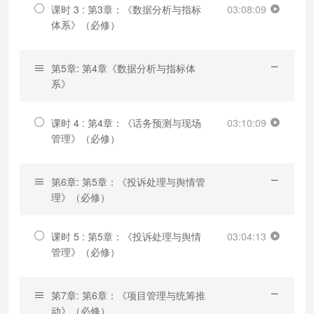
课时 3 : 第3章：《数据分析与指标
03:08:09
体系》（必修）
第5章: 第4章《数据分析与指标体
系》
课时 4 : 第4章：《话务预测与现场
03:10:09
管理》（必修）
第6章: 第5章：《投诉处理与舆情管
理》（必修）
课时 5 : 第5章：《投诉处理与舆情
03:04:13
管理》（必修）
第7章: 第6章：《项目管理与统筹推
动》（必修）