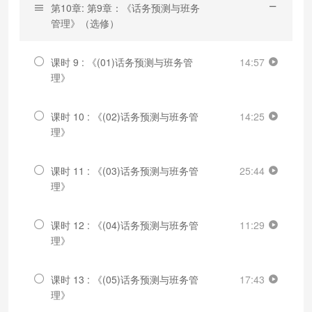
第10章: 第9章：《话务预测与班务
管理》（选修）
课时 9 : 《(01)话务预测与班务管
14:57
理》
课时 10 : 《(02)话务预测与班务管
14:25
理》
课时 11 : 《(03)话务预测与班务管
25:44
理》
课时 12 : 《(04)话务预测与班务管
11:29
理》
课时 13 : 《(05)话务预测与班务管
17:43
理》