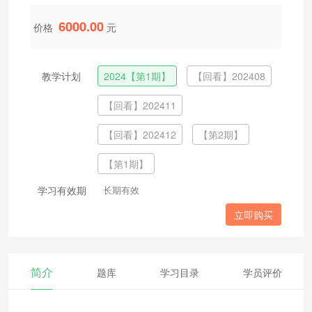
6000.00
价格
元
教学计划
2024【第1期】
【回看】202408
【回看】202411
【回看】202412
【第2期】
【第1期】
学习有效期
长期有效
立即购买
简介
题库
学习目录
学员评价