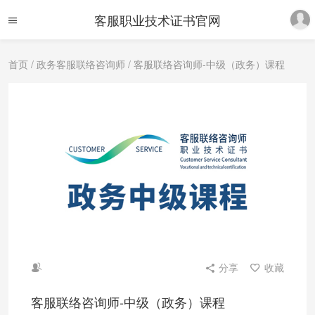
客服职业技术证书官网
首页
/
政务客服联络咨询师
/ 客服联络咨询师-中级（政务）课程
分享
收藏
客服联络咨询师-中级（政务）课程