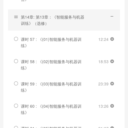
第14章: 第13章：《智能服务与机器
训练》（选修）
课时 57 : 《(01)智能服务与机器训
12:24
练》
课时 58 : 《(02)智能服务与机器训
18:53
练》
课时 59 : 《(03)智能服务与机器训
23:39
练》
课时 60 : 《(04)智能服务与机器训
13:26
练》