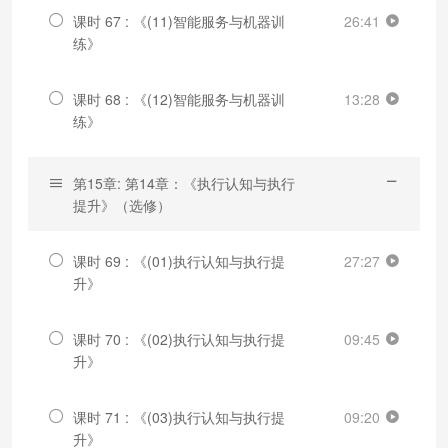
课时 67 : 《(11)智能服务与机器训
26:41
练》
课时 68 : 《(12)智能服务与机器训
13:28
练》
第15章: 第14章：《执行认知与执行
提升》（选修）
课时 69 : 《(01)执行认知与执行提
27:27
升》
课时 70 : 《(02)执行认知与执行提
09:45
升》
课时 71 : 《(03)执行认知与执行提
09:20
升》