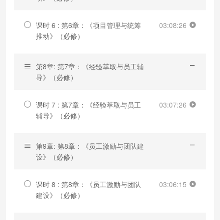
课时 6 : 第6章：《项目管理与统筹
03:08:26
推动》（必修）
第8章: 第7章：《经验萃取与员工辅
导》（必修）
课时 7 : 第7章：《经验萃取与员工
03:07:26
辅导》（必修）
第9章: 第8章：《员工激励与团队建
设》（必修）
课时 8 : 第8章：《员工激励与团队
03:06:15
建设》（必修）