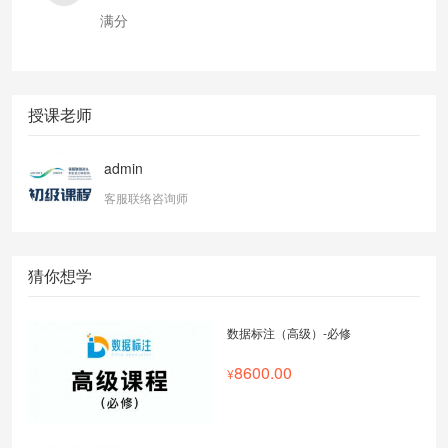
满分
授课老师
admin
客服联络咨询师
猜你想学
数据标注（高级）-必修
8600.00