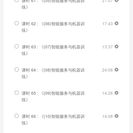
课时 61 : 《(05)智能服务与机器训
21:07
练》
课时 62 : 《(06)智能服务与机器训
17:43
练》
课时 63 : 《(07)智能服务与机器训
13:37
练》
课时 64 : 《(08)智能服务与机器训
24:08
练》
课时 65 : 《(09)智能服务与机器训
14:26
练》
课时 66 : 《(10)智能服务与机器训
14:08
练》