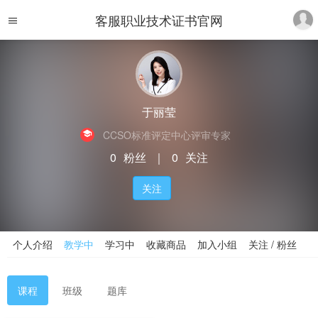
客服职业技术证书官网
于丽莹
CCSO标准评定中心评审专家
0
粉丝
｜
0
关注
关注
个人介绍
教学中
学习中
收藏商品
加入小组
关注 / 粉丝
课程
班级
题库